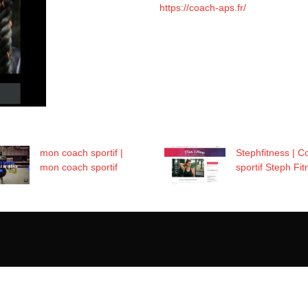
https://coach-aps.fr/
mon coach sportif |
Stephfit­ness | 
mon coach sportif
sportif Steph Fit