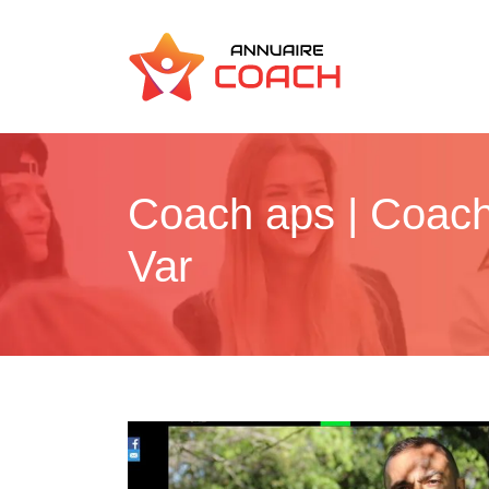
Coach aps | Coachi
Var