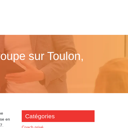
roupe sur Toulon,
me
Catégories
ise en
7.
Coach privé